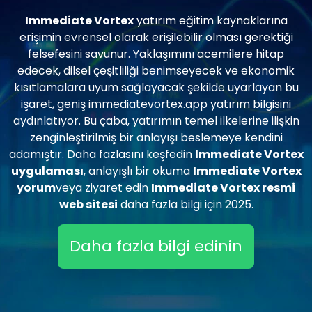
Immediate Vortex
yatırım eğitim kaynaklarına
erişimin evrensel olarak erişilebilir olması gerektiği
felsefesini savunur. Yaklaşımını acemilere hitap
edecek, dilsel çeşitliliği benimseyecek ve ekonomik
kısıtlamalara uyum sağlayacak şekilde uyarlayan bu
işaret, geniş immediatevortex.app yatırım bilgisini
aydınlatıyor. Bu çaba, yatırımın temel ilkelerine ilişkin
zenginleştirilmiş bir anlayışı beslemeye kendini
adamıştır. Daha fazlasını keşfedin
Immediate Vortex
uygulaması
, anlayışlı bir okuma
Immediate Vortex
yorum
veya ziyaret edin
Immediate Vortex resmi
web sitesi
daha fazla bilgi için 2025.
Daha fazla bilgi edinin