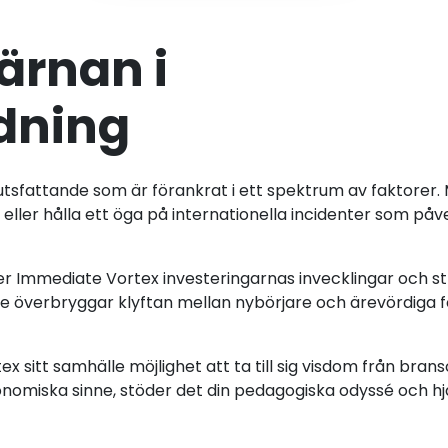
ärnan i
ldning
slutsfattande som är förankrat i ett spektrum av faktorer
 eller hålla ett öga på internationella incidenter som p
r Immediate Vortex investeringarnas invecklingar och st
 överbryggar klyftan mellan nybörjare och ärevördiga för
 sitt samhälle möjlighet att ta till sig visdom från bra
 ekonomiska sinne, stöder det din pedagogiska odyssé och 