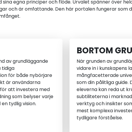
d sina egna principer och flöde. Urvalet spänner över hel
gångar och är omfattande. Den här portalen fungerar som d
omfånget.
BORTOM GR
und av grundläggande
När grunden av grundläg
 tidiga
vidare in i kunskapens l
ion för både nybörjare
mångfacetterade univer
ikt är användarna
som din pålitliga guide.
 för att investera med
eleverna kan reda ut kr
ning som belyser varje
subtiliteterna i markn
en tydlig vision.
verktyg och insikter so
mest komplexa invester
tydligare förståelse.