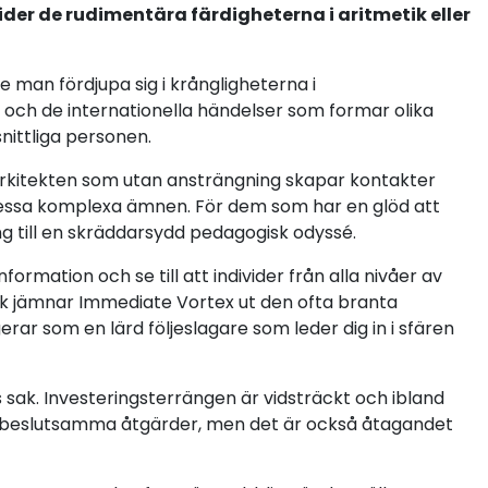
ider de rudimentära färdigheterna i aritmetik eller
e man fördjupa sig i krångligheterna i
 och de internationella händelser som formar olika
nittliga personen.
 arkitekten som utan ansträngning skapar kontakter
dessa komplexa ämnen. För dem som har en glöd att
ng till en skräddarsydd pedagogisk odyssé.
formation och se till att individer från alla nivåer av
dsak jämnar Immediate Vortex ut den ofta branta
rar som en lärd följeslagare som leder dig in i sfären
ak. Investeringsterrängen är vidsträckt och ibland
dta beslutsamma åtgärder, men det är också åtagandet