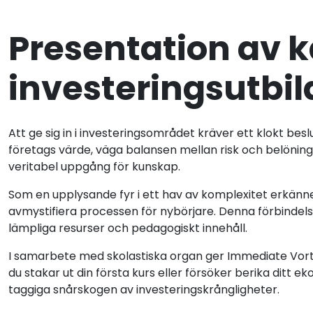
Presentation av k
investeringsutbi
Att ge sig in i investeringsområdet kräver ett klokt be
företags värde, väga balansen mellan risk och belöning
veritabel uppgång för kunskap.
Som en upplysande fyr i ett hav av komplexitet erkänne
avmystifiera processen för nybörjare. Denna förbindelse
lämpliga resurser och pedagogiskt innehåll.
I samarbete med skolastiska organ ger Immediate Vortex
du stakar ut din första kurs eller försöker berika ditt
taggiga snårskogen av investeringskrångligheter.