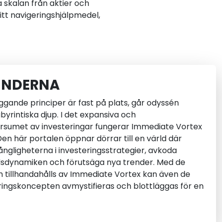
a skalan från aktier och
itt navigeringshjälpmedel,
UNDERNA
gande principer är fast på plats, går odyssén
abyrintiska djup. I det expansiva och
sumet av investeringar fungerar Immediate Vortex
 Den här portalen öppnar dörrar till en värld där
ångligheterna i investeringsstrategier, avkoda
adsdynamiken och förutsäga nya trender. Med de
m tillhandahålls av Immediate Vortex kan även de
ingskoncepten avmystifieras och blottläggas för en