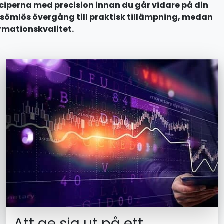
ciperna med precision innan du går vidare på din
sömlös övergång till praktisk tillämpning, medan
ormationskvalitet.
Att ge sig ut på ett