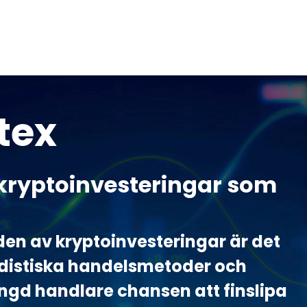
tex
r kryptoinvesteringar som
en av kryptoinvesteringar är det
ardistiska handelsmetoder och
ngd handlare chansen att finslipa