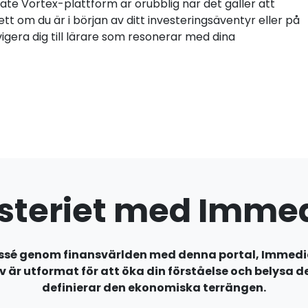
ate Vortex-plattform är orubblig när det gäller att
tt om du är i början av ditt investeringsäventyr eller på
igera dig till lärare som resonerar med dina
steriet med Immed
sé genom finansvärlden med denna portal, Immedi
iv är utformat för att öka din förståelse och belys
definierar den ekonomiska terrängen.