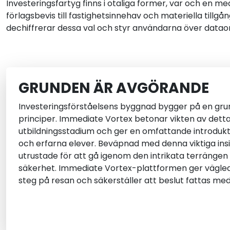
Investeringsfartyg finns i otaliga former, var och en me
förlagsbevis till fastighetsinnehav och materiella till
dechiffrerar dessa val och styr användarna över data
GRUNDEN ÄR AVGÖRANDE
Investeringsförståelsens byggnad bygger på en gr
principer. Immediate Vortex betonar vikten av detta
utbildningsstadium och ger en omfattande introdukt
och erfarna elever. Beväpnad med denna viktiga ins
utrustade för att gå igenom den intrikata terrängen
säkerhet. Immediate Vortex-plattformen ger vägled
steg på resan och säkerställer att beslut fattas med 