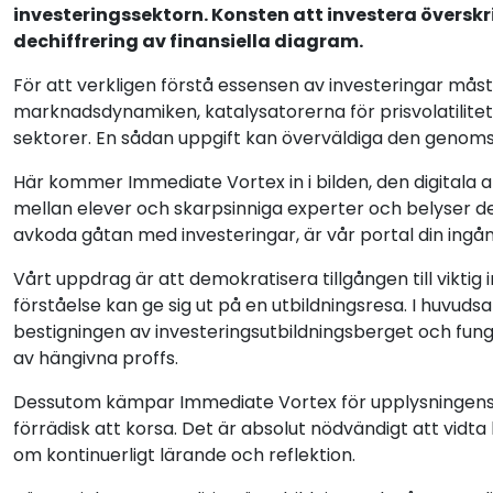
investeringssektorn. Konsten att investera överskr
dechiffrering av finansiella diagram.
För att verkligen förstå essensen av investeringar måst
marknadsdynamiken, katalysatorerna för prisvolatilitet
sektorer. En sådan uppgift kan överväldiga den genoms
Här kommer Immediate Vortex in i bilden, den digitala
mellan elever och skarpsinniga experter och belyser 
avkoda gåtan med investeringar, är vår portal din ingå
Vårt uppdrag är att demokratisera tillgången till viktig in
förståelse kan ge sig ut på en utbildningsresa. I huvu
bestigningen av investeringsutbildningsberget och funge
av hängivna proffs.
Dessutom kämpar Immediate Vortex för upplysningens s
förrädisk att korsa. Det är absolut nödvändigt att vi
om kontinuerligt lärande och reflektion.