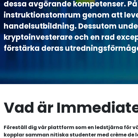
dessa avgörande kompetenser. På I
instruktionstomrum genom att lev
handelsutbildning. Dessutom under
kryptoinvesterare och en rad excep
förstärka deras utredningsförmåg
Vad är Immediate
Föreställ dig vår plattform som en ledstjärna för v
kopplar samman nitiska studenter med crème de l