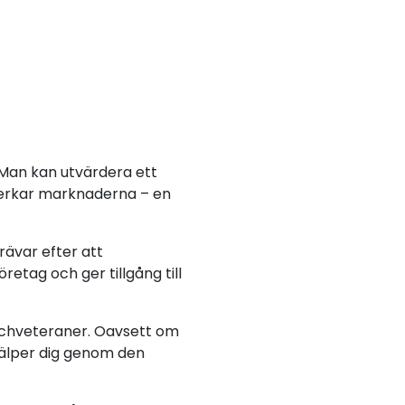
. Man kan utvärdera ett
åverkar marknaderna – en
rävar efter att
etag och ger tillgång till
nschveteraner. Oavsett om
hjälper dig genom den