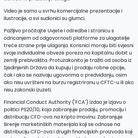
Video je samo u svrhu komercijalne prezentacije i
ilustracije, a svi sudionici su glumci.
Pažljivo pročitajte Uvjete i odredbe i stranicu s
odricanjem od odgovornosti platforme za ulagatelje
treće strane prije ulaganja. Korisnici moraju biti svjesni
svoje individualne obveze poreza na kapitalnu dobit u
zemlji prebivališta. Protuzakonito je tražiti od osoba iz
Sjedinjenih Država da kupuju i prodaju robne opcije,
čak i ako se nazivaju ugovorima o predviđanju, osim
ako nisu uvršteni na burzu registriranu u CFTC-u ili ako
nisu zakonski izuzeti.
Financial Conduct Authority ('FCA') izdao je izjavu o
politici PS20/10, koja zabranjuje prodaju, promociju i
distribuciju CFD-ova na kripto imovinu. Zabranjuje
širenje marketinških materijala koji se odnose na
distribuciju CFD-ova i drugih financijskih proizvoda koji